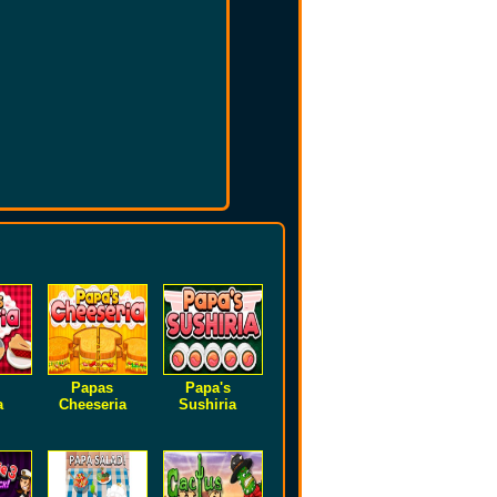
Papas
Papa's
a
Cheeseria
Sushiria