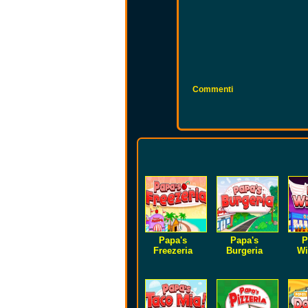
Commenti
Papa's
Papa's
P
Freezeria
Burgeria
Wi