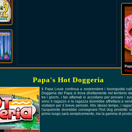
Papa
Pap
Play
Play
Papa's Hot Doggeria
Il Papa Louie continua a sorprendere i buongustai culin
Doggeria del Papa si trova direttamente nel territorio d
tra i giochi, i fan affamati si accodano per provare i suo
sono il ragazzo e la ragazza dovrebbe affrettarsi a serv
visitatori per il breve periodo. Allo stesso tempo, i ra
l'acquirente dovrebbe consegnare l'hot dog prodotto solo
primo luogo sarà semplicemente, ma la gamma di prodott